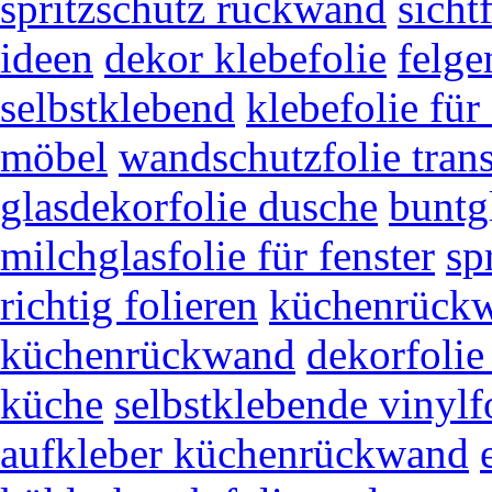
spritzschutz rückwand
sicht
ideen
dekor klebefolie
felge
selbstklebend
klebefolie für
möbel
wandschutzfolie tran
glasdekorfolie dusche
buntgl
milchglasfolie für fenster
sp
richtig folieren
küchenrück
küchenrückwand
dekorfolie
küche
selbstklebende vinylf
aufkleber küchenrückwand