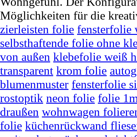
Wohngefühl. Der Konfigurato
Möglichkeiten für die kreat
zierleisten folie
fensterfoli
selbsthaftende folie ohne kl
von außen
klebefolie weiß 
transparent
krom folie
autog
blumenmuster
fensterfolie 
rostoptik
neon folie
folie 1
draußen
wohnwagen foliere
folie
küchenrückwand fliese